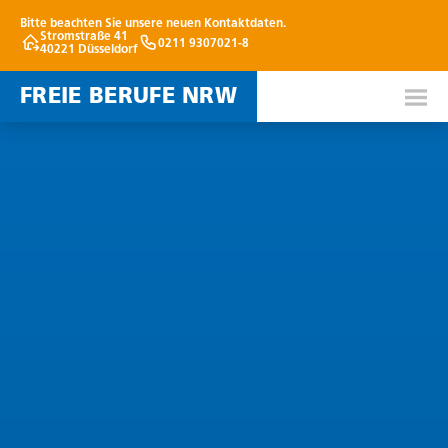
Bitte beachten Sie unsere neuen Kontaktdaten.
Stromstraße 41
0211 9307021-8
40221 Düsseldorf
FREIE BERUFE NRW