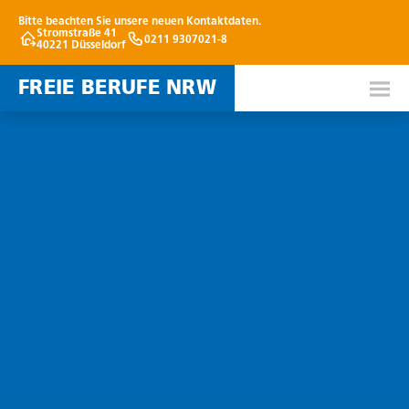
Bitte beachten Sie unsere neuen Kontaktdaten.
Stromstraße 41
0211 9307021-8
40221 Düsseldorf
FREIE BERUFE NRW